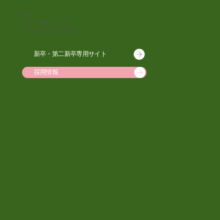
Recruit
採用情報
誇りを持って、目標を持って働ける職場で、
あなたも私たちの仲間として福祉の現場で活躍しませんか？
新卒・第二新卒専用サイト
採用情報