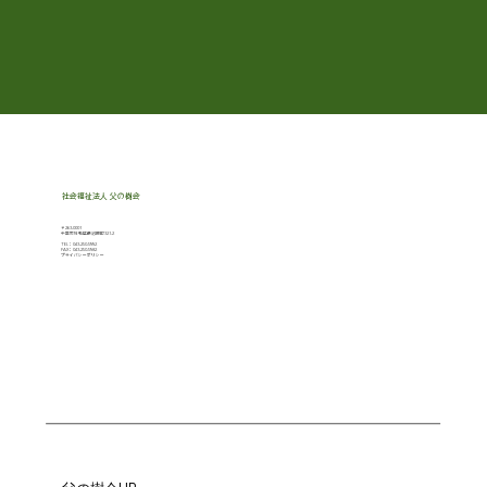
社会福祉法人 父の樹会
〒263-0001
千葉市稲毛区長沼原町321-2
TEL：043-250-5992
​FAX：043-250-5982
プライバシーポリシー