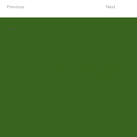
Previous
Next
Contact
お問い合わせ
福祉の仕事は経験ないけど興味はあるけどどんな仕
事？ 働く職員の雰囲気
は？ 施設に通う利用者さんってどんな
感じの人たち？ 職場の見学、1日仕事体験等随時受付中で
す。 お気軽にお電話ください。
043-250-5992