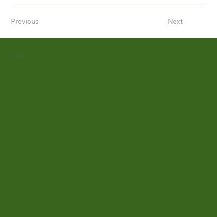
Previous
Next
Contact
お問い合わせ
福祉の仕事は経験ないけど興味はあるけどどんな仕
事？ 働く職員の雰囲気
は？ 施設に通う利用者さんってどんな
感じの人たち？ 職場の見学、1日仕事体験等随時受付中で
す。 お気軽にお電話ください。
043-250-5992