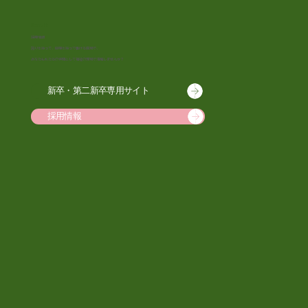
Recruit
採用情報
誇りを持って、目標を持って働ける職場で、
あなたも私たちの仲間として福祉の現場で活躍しませんか？
新卒・第二新卒専用サイト
採用情報