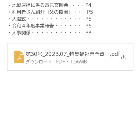
・地域連携に係る意見交換会  ・・・P4
・利用者さん紹介「父の樹園」・・   P5
・入職式・・・・・・・・・・・・  P5
・令和４年度事業報告・・・・・・  P6
・人事関係・・・・・・・・・・・  P8
第30号_2023.07_特集福祉専門資格について
.pdf
ダウンロード：PDF • 1.56MB