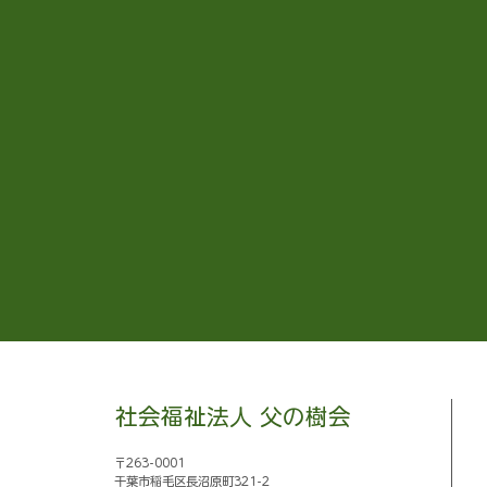
社会福祉法人 父の樹会
〒263-0001
千葉市稲毛区長沼原町321-2