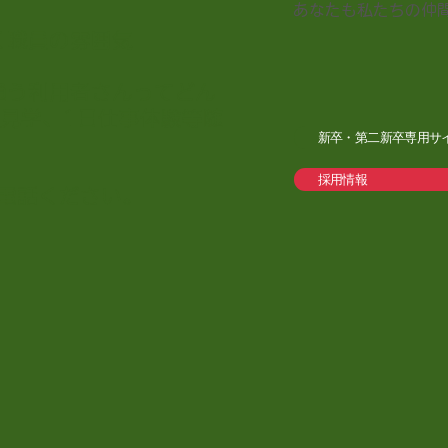
あなたも私たちの仲
？
雰囲気
？
さんってどん
、1日仕事体験等随
新卒・第二新卒専用サ
。
採用情報
ださい。