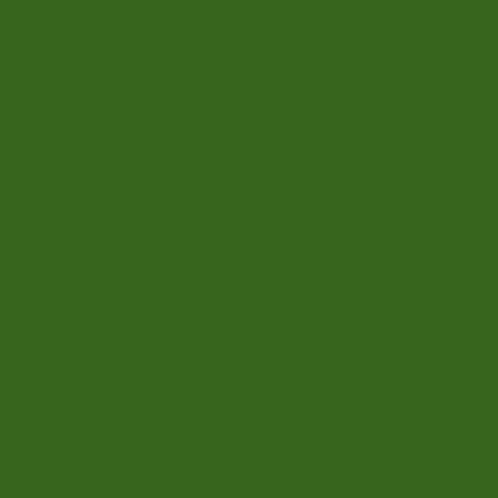
事
働く職員の
は
施設に通う利用者
な感じの人たち？ 職場の見学
時受付中で
す
お気軽にお電話く
043-250-5992